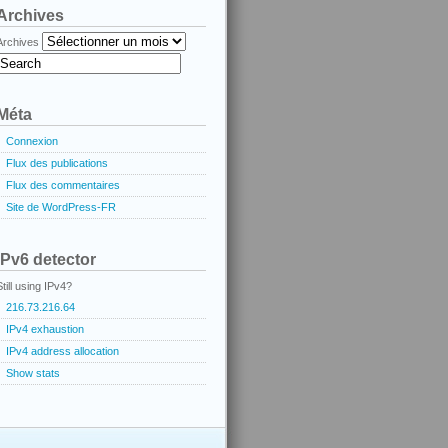
Archives
Archives
Méta
Connexion
Flux des publications
Flux des commentaires
Site de WordPress-FR
IPv6 detector
Still using IPv4?
216.73.216.64
IPv4 exhaustion
IPv4 address allocation
Show stats