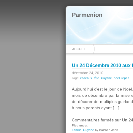
Parmenion
ACCUEIL
Un 24 Décembre 2010 aux P
décembre 24, 2010
Tags:
cadeaux
,
fête
,
Guyane
,
noël
,
repas
Aujourd’hui c’est le jour de No
mois de décembre par la mise e
de décorer de multiples guirland
à nous parents ayant […]
Commentaires fermés
sur Un 24
Filed under:
Famille
,
Guyane
by Balcaen John