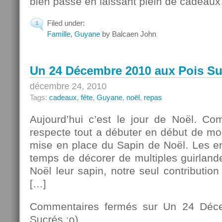
bien passé en laissant plein de cadeau
Filed under:
1
Famille
,
Guyane
by Balcaen John
Un 24 Décembre 2010 aux Pois Su
décembre 24, 2010
Tags:
cadeaux
,
fête
,
Guyane
,
noël
,
repas
Aujourd’hui c’est le jour de Noël. C
respecte tout a débuter en début de mo
mise en place du Sapin de Noël. Les en
temps de décorer de multiples guirland
Noël leur sapin, notre seul contributio
[…]
Commentaires fermés
sur Un 24 Déce
Sucrés ;o)