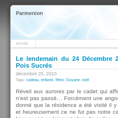
Parmenion
ACCUEIL
Le lendemain du 24 Décembre 2
Pois Sucrés
décembre 25, 2010
Tags:
cadeau
,
enfants
,
fêtes
,
Guyane
,
noël
Réveil aux aurores par le cadet qui af
n’est pas passé… Forcément une angois
donné que la résidence a été visité il
et heureusement ce ne fut pas notre ca