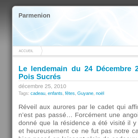
Parmenion
ACCUEIL
Le lendemain du 24 Décembre 2
Pois Sucrés
décembre 25, 2010
Tags:
cadeau
,
enfants
,
fêtes
,
Guyane
,
noël
Réveil aux aurores par le cadet qui af
n’est pas passé… Forcément une angois
donné que la résidence a été visité il
et heureusement ce ne fut pas notre ca