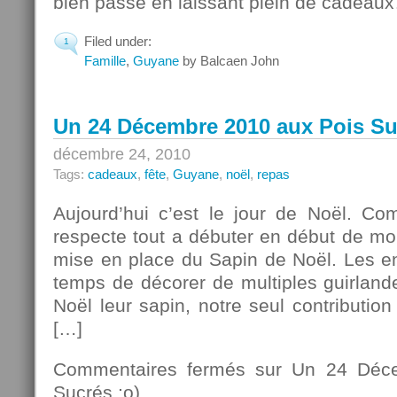
bien passé en laissant plein de cadeau
Filed under:
1
Famille
,
Guyane
by Balcaen John
Un 24 Décembre 2010 aux Pois Su
décembre 24, 2010
Tags:
cadeaux
,
fête
,
Guyane
,
noël
,
repas
Aujourd’hui c’est le jour de Noël. C
respecte tout a débuter en début de mo
mise en place du Sapin de Noël. Les en
temps de décorer de multiples guirland
Noël leur sapin, notre seul contributio
[…]
Commentaires fermés
sur Un 24 Déce
Sucrés ;o)